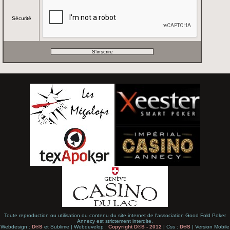
Sécurité
Toute reproduction ou utilisation du contenu du site internet de l'association Good Fold Poker
Annecy est strictement interdite.
Webdesign :
D®S
et Sublime | Webdevelop :
Copyright D®S - 2012
| Css :
D®S
| Version Mobile