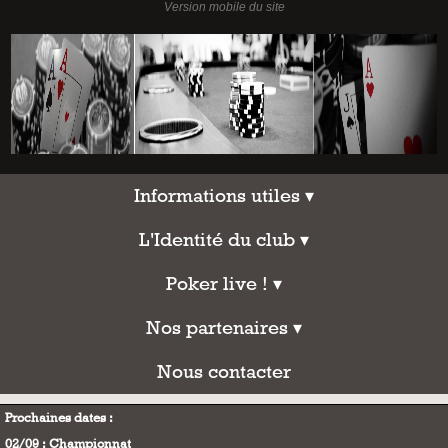
Informations utiles
Informations utiles ▾
L'Identité du club
L'Identité du club ▾
Poker live !
Poker live ! ▾
Nos partenaires
Nos partenaires ▾
Nous contacter
Nous contacter
Prochaines dates :
02/09 : Championnat