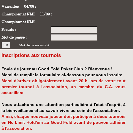
Variantes
04/09 :
Championnat NLH
11/09 :
Championnat NLH
Pseudo :
Mot de passe :
Mot de passe oublié
Inscriptions aux tournois
Envie de jouer au Good Fold Poker Club ? Bienvenue !
Merci de remplir le formulaire ci-dessous pour vous inscrire.
Merci d'arriver obligatoirement avant 20 h lors de votre tout
premier tournoi à l'association, un membre du C.A. vous
accueillera.
Nous attachons une attention particulière à l'état d'esprit, à
la bienveillance et au savoir-vivre au sein de l'association.
Ainsi, chaque nouveau joueur doit participer à deux tournois
en No Limit Hold'em au Good Fold avant de pouvoir adhérer
à l'association.