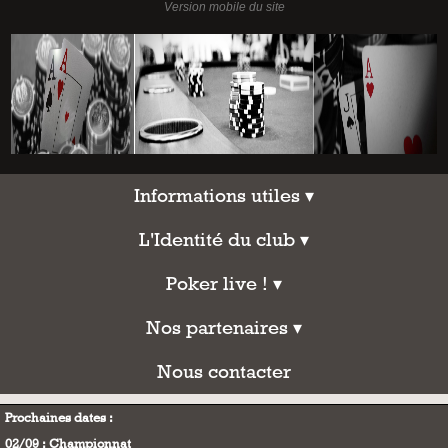
Informations utiles
Informations utiles ▾
L'Identité du club
L'Identité du club ▾
Poker live !
Poker live ! ▾
Nos partenaires
Nos partenaires ▾
Nous contacter
Nous contacter
Prochaines dates :
02/09 : Championnat