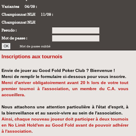
Variantes
04/09 :
Championnat NLH
11/09 :
Championnat NLH
Pseudo :
Mot de passe :
Mot de passe oublié
Inscriptions aux tournois
Envie de jouer au Good Fold Poker Club ? Bienvenue !
Merci de remplir le formulaire ci-dessous pour vous inscrire.
Merci d'arriver obligatoirement avant 20 h lors de votre tout
premier tournoi à l'association, un membre du C.A. vous
accueillera.
Nous attachons une attention particulière à l'état d'esprit, à
la bienveillance et au savoir-vivre au sein de l'association.
Ainsi, chaque nouveau joueur doit participer à deux tournois
en No Limit Hold'em au Good Fold avant de pouvoir adhérer
à l'association.