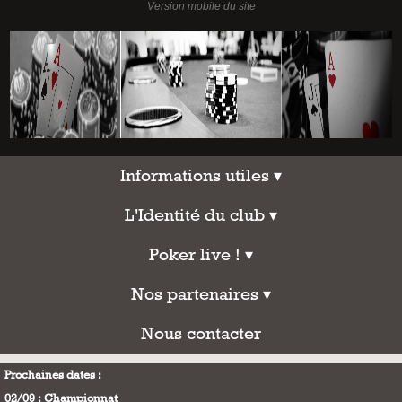
Informations utiles
Informations utiles ▾
L'Identité du club
L'Identité du club ▾
Poker live !
Poker live ! ▾
Nos partenaires
Nos partenaires ▾
Nous contacter
Nous contacter
Prochaines dates :
02/09 : Championnat