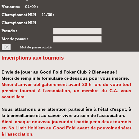
Variantes
04/09 :
Championnat NLH
11/09 :
Championnat NLH
Pseudo :
Mot de passe :
Mot de passe oublié
Inscriptions aux tournois
Envie de jouer au Good Fold Poker Club ? Bienvenue !
Merci de remplir le formulaire ci-dessous pour vous inscrire.
Merci d'arriver obligatoirement avant 20 h lors de votre tout
premier tournoi à l'association, un membre du C.A. vous
accueillera.
Nous attachons une attention particulière à l'état d'esprit, à
la bienveillance et au savoir-vivre au sein de l'association.
Ainsi, chaque nouveau joueur doit participer à deux tournois
en No Limit Hold'em au Good Fold avant de pouvoir adhérer
à l'association.