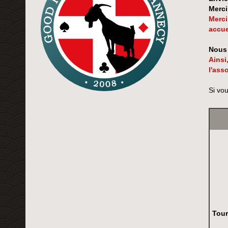
Merci
Merci
accue
Nous 
Ainsi
l'ass
Si vo
Tour