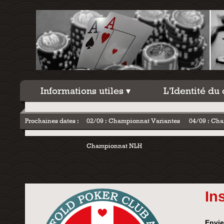
Informations utiles
L'Identité du
Informations utiles ▾
L'Identité du 
Prochaines dates :
02/09 : Championnat Variantes
04/09 : C
Championnat NLH
In
Envie