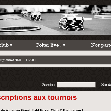
 club
Poker live !
Nos par
club ▾
Poker live ! ▾
Nos part
hampionnat NLH
11/09 :
Pseudo :
Mot de
scriptions aux tournois
 de jouer au Good Fold Poker Club ? Bienvenue !