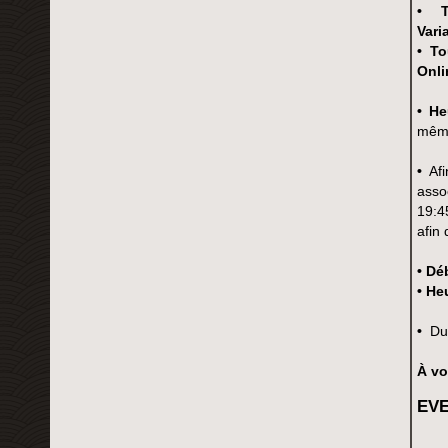
• T
Vari
• To
Onli
• He
même
•
Af
asso
19:4
afin 
• Dé
• He
•
Du
À vo
EVE