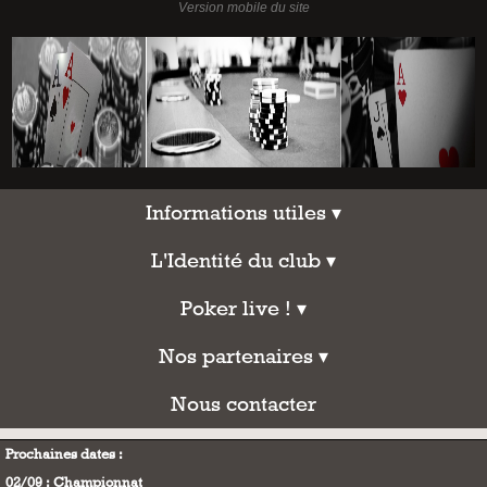
Informations utiles
Informations utiles ▾
L'Identité du club
L'Identité du club ▾
Poker live !
Poker live ! ▾
Nos partenaires
Nos partenaires ▾
Nous contacter
Nous contacter
Prochaines dates :
02/09 : Championnat