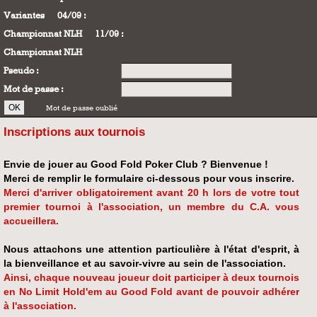
Variantes
04/09 :
Championnat NLH
11/09 :
Championnat NLH
Pseudo :
Mot de passe :
Mot de passe oublié
Inscriptions aux tournois
Envie de jouer au Good Fold Poker Club ? Bienvenue !
Merci de remplir le formulaire ci-dessous pour vous inscrire.
Merci d'arriver obligatoirement avant 20 h lors de votre tout
premier tournoi à l'association, un membre du C.A. vous
accueillera.
Nous attachons une attention particulière à l'état d'esprit, à
la bienveillance et au savoir-vivre au sein de l'association.
Ainsi, chaque nouveau joueur doit participer à deux tournois
en No Limit Hold'em au Good Fold avant de pouvoir adhérer
à l'association.